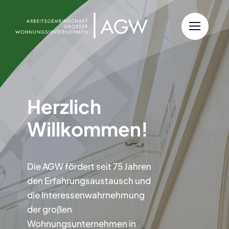
Zum
Inhalt
springen
Herzlich
Willkommen!
Die AGW fördert seit 75 Jahren
den Erfahrungsaustausch und
die Interessenwahrnehmung
der großen
Wohnungsunternehmen in