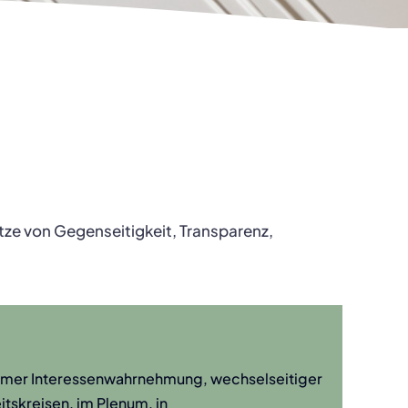
e von Gegenseitigkeit, Transparenz,
amer Interessenwahrnehmung, wechselseitiger
itskreisen, im Plenum, in