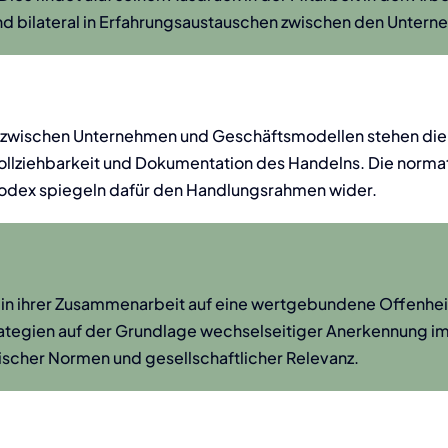
d bilateral in Erfahrungsaustauschen zwischen den Untern
n zwischen Unternehmen und Geschäftsmodellen stehen di
ollziehbarkeit und Dokumentation des Handelns. Die norm
dex spiegeln dafür den Handlungsrahmen wider.
 ihrer Zusammenarbeit auf eine wertgebundene Offenheit 
egien auf der Grundlage wechselseitiger Anerkennung im
ischer Normen und gesellschaftlicher Relevanz.