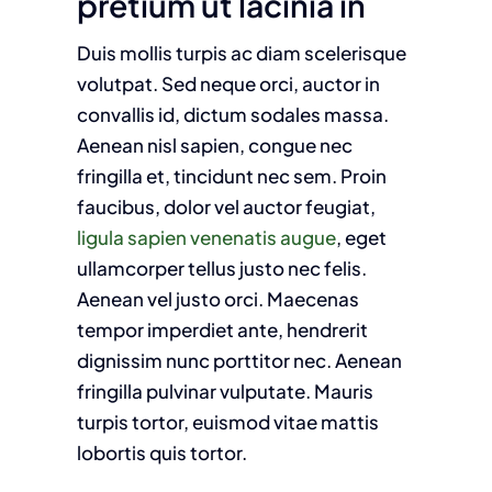
pretium ut lacinia in
Duis mollis turpis ac diam scelerisque
volutpat. Sed neque orci, auctor in
convallis id, dictum sodales massa.
Aenean nisl sapien, congue nec
fringilla et, tincidunt nec sem. Proin
faucibus, dolor vel auctor feugiat,
ligula sapien venenatis augue
, eget
ullamcorper tellus justo nec felis.
Aenean vel justo orci. Maecenas
tempor imperdiet ante, hendrerit
dignissim nunc porttitor nec. Aenean
fringilla pulvinar vulputate. Mauris
turpis tortor, euismod vitae mattis
lobortis quis tortor.