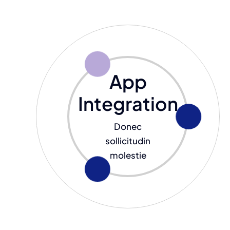
App
Integration
Donec
sollicitudin
molestie