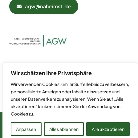
agw@naheimst.de
Datenschutz
Kontakt
Wir schätzen Ihre Privatsphäre
Impressum
Wir verwenden Cookies, um Ihr Surferlebnis zu verbessern,
personalisierte Anzeigen oder Inhalte einzusetzen und
unseren Datenverkehr zu analysieren. Wenn Sie auf „Alle
akzeptieren" klicken, stimmen Sie der Anwendung von
Cookies zu.
© 2024 Arbeitsgemeinschaft Großer Wohnungsunternehmen
(AGW) • Postfach 70 07 55 • 60557 Frankfurt am Main
Anpassen
Alles ablehnen
Alle akzeptieren