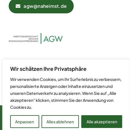
agw@naheimst.de
Datenschutz
Kontakt
Wir schätzen Ihre Privatsphäre
Impressum
Wir verwenden Cookies, um Ihr Surferlebnis zu verbessern,
personalisierte Anzeigen oder Inhalte einzusetzen und
unseren Datenverkehr zu analysieren. Wenn Sie auf „Alle
akzeptieren" klicken, stimmen Sie der Anwendung von
Cookies zu.
© 2024 Arbeitsgemeinschaft Großer Wohnungsunternehmen
(AGW) • Postfach 70 07 55 • 60557 Frankfurt am Main
Anpassen
Alles ablehnen
Alle akzeptieren