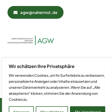
agw@naheimst.de
Datenschutz
Kontakt
Wir schätzen Ihre Privatsphäre
Impressum
Wir verwenden Cookies, um Ihr Surferlebnis zu verbessern,
personalisierte Anzeigen oder Inhalte einzusetzen und
unseren Datenverkehr zu analysieren. Wenn Sie auf „Alle
akzeptieren" klicken, stimmen Sie der Anwendung von
Cookies zu.
© 2024 Arbeitsgemeinschaft Großer Wohnungsunternehmen
(AGW) • Postfach 70 07 55 • 60557 Frankfurt am Main
Anpassen
Alles ablehnen
Alle akzeptieren