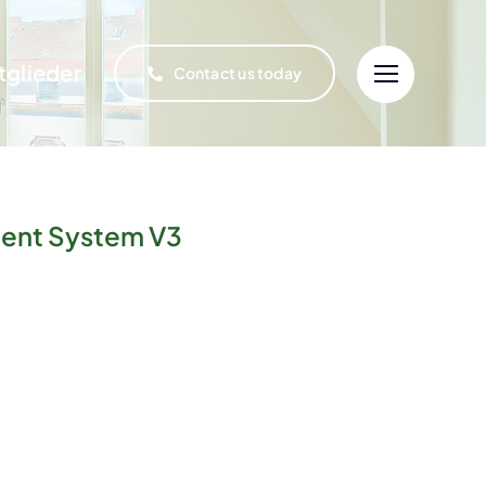
tglieder
Contact us today
ent System V3