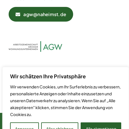
agw@naheimst.de
Datenschutz
Kontakt
Wir schätzen Ihre Privatsphäre
Impressum
Wir verwenden Cookies, um Ihr Surferlebnis zu verbessern,
personalisierte Anzeigen oder Inhalte einzusetzen und
unseren Datenverkehr zu analysieren. Wenn Sie auf „Alle
akzeptieren" klicken, stimmen Sie der Anwendung von
Cookies zu.
© 2024 Arbeitsgemeinschaft Großer Wohnungsunternehmen
(AGW) • Postfach 70 07 55 • 60557 Frankfurt am Main
Anpassen
Alles ablehnen
Alle akzeptieren