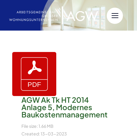
Zum
Inhalt
springen
AGW Ak Tk HT 2014
Anlage 5, Modernes
Baukostenmanagement
File size: 1.66 MB
Created: 13-03-2023