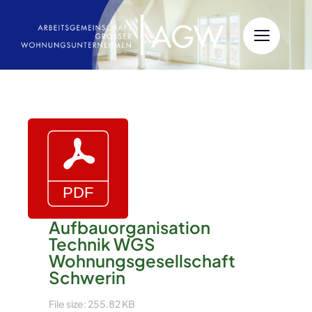
Zum
Inhalt
springen
Aufbauorganisation
Technik WGS
Wohnungsgesellschaft
Schwerin
File size: 255.82 KB