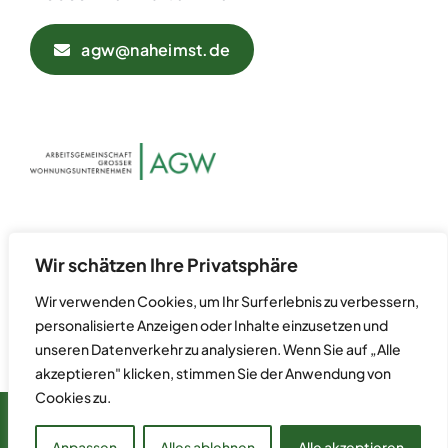
agw@naheimst.de
Datenschutz
Kontakt
Wir schätzen Ihre Privatsphäre
Impressum
Wir verwenden Cookies, um Ihr Surferlebnis zu verbessern,
personalisierte Anzeigen oder Inhalte einzusetzen und
unseren Datenverkehr zu analysieren. Wenn Sie auf „Alle
akzeptieren" klicken, stimmen Sie der Anwendung von
Cookies zu.
© 2024 Arbeitsgemeinschaft Großer Wohnungsunternehmen
(AGW) • Postfach 70 07 55 • 60557 Frankfurt am Main
Anpassen
Alles ablehnen
Alle akzeptieren